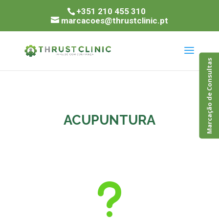
+351 210 455 310
marcacoes@thrustclinic.pt
Marcação de Consultas
ACUPUNTURA
u