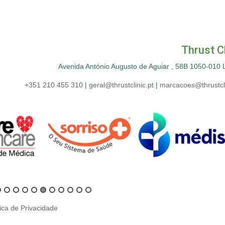
Thrust Cl
Avenida António Augusto de Aguiar , 58B 1050-010 
+351 210 455 310
|
geral@thrustclinic.pt
|
marcacoes@thrustcli
tica de Privacidade