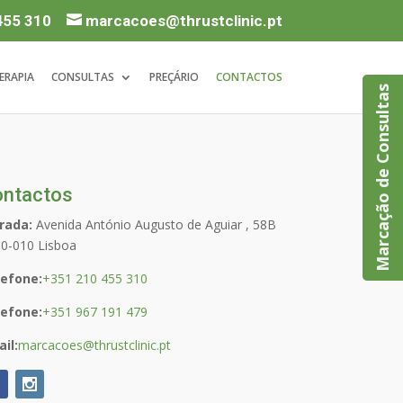
455 310
marcacoes@thrustclinic.pt
ERAPIA
CONSULTAS
PREÇÁRIO
CONTACTOS
Marcação de Consultas
ntactos
rada:
Avenida António Augusto de Aguiar , 58B
0-010 Lisboa
lefone:
+351 210 455 310
lefone:
+351 967 191 479
il:
marcacoes@thrustclinic.pt