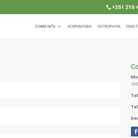
+351 210 
SOBRE NÓS
ACUPUNTURA
OSTEOPATIA
FISIOT
Co
Mo
105
Te
Te
Ema